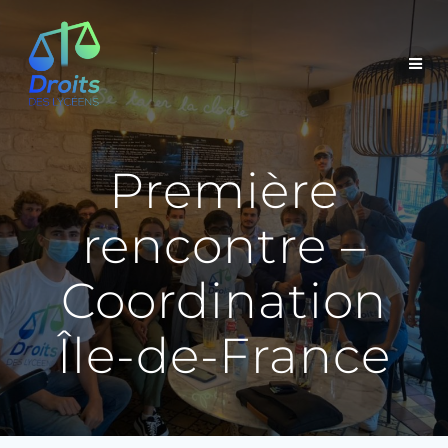
Passer
au
contenu
Première
rencontre –
Coordination
Île-de-France