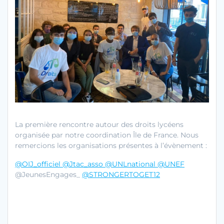
La première rencontre autour des droits lycéens
organisée par notre coordination Île de France. Nous
remercions les organisations présentes à l’évènement :
@OIJ_officiel
@Jtac_asso
@UNLnational
@UNEF
@JeunesEngages_
@STRONGERTOGET12