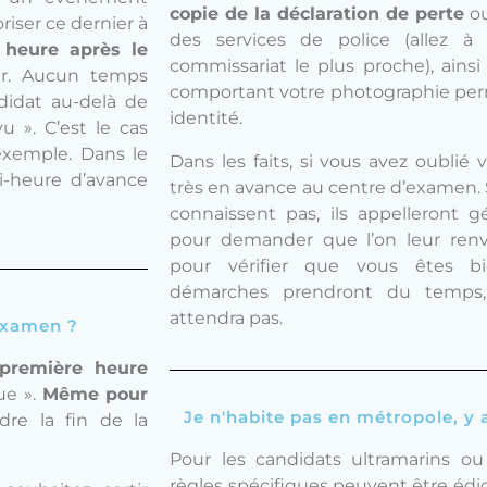
copie de la déclaration de perte
ou
iser ce dernier à
des services de police (allez 
 heure après le
commissariat le plus proche), ains
r. Aucun temps
comportant votre photographie perm
didat au-delà de
identité.
u ». C’est le cas
 exemple. Dans le
Dans les faits, si vous avez oublié 
-heure d’avance
très en avance au centre d’examen. S
connaissent pas, ils appelleront 
pour demander que l’on leur renv
pour vérifier que vous êtes bi
démarches prendront du temps,
attendra pas.
'examen ?
 première heure
ue ».
Même pour
Je n'habite pas en métropole, y a
dre la fin de la
Pour les candidats ultramarins ou 
règles spécifiques peuvent être édi