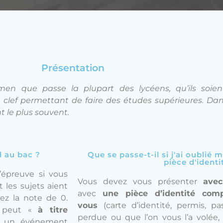
Présentation
men que passe la plupart des lycéens, qu’ils soien
a clef permettant de faire des études supérieures.
Dan
t le plus souvent.
d au bac ?
Que se passe-t-il si j'ai oubli
pièce d'identi
’épreuve si vous
Vous devez vous présenter
ave
 les sujets aient
avec
une pièce d’identité com
rez la note de 0.
vous
(carte d’identité, permis, pa
, peut «
à titre
perdue ou que l’on vous l’a volée,
 à un événement