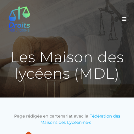
Les Maison des
lycéens (MDL)
Page rédigée en partenariat avec la
Fédération des
Maisons des Lycéen·ne·s
!