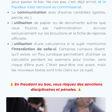
pour passer le bac. Ne riez pas, c’est déjà arrivé,
et le
fraudeur s’est retrouvé au commissariat
.
La
communication
avec d’autres candidats (gestes,
parole, etc.)
L’
utilisation
de papier ou de documents autres que
ceux fournis par l’administration : écrivez
exclusivement sur les brouillons et la fiche de réponse
officielle
L’
utilisation
d’une calculatrice si le sujet mentionne
l’interdiction de celle-ci
. Certaines rumeurs disent
qu’il existe un flou juridique permettant d’utiliser sa
calculette pendant les examens pour tricher, sans
risque d’être puni. C’était peut-être vrai avant, mais
les nouveaux textes sont très clairs sur ce sujet.
En fraudant au bac, vous risquez des sanctions
disciplinaires et pénales.