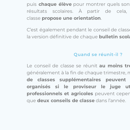
puis
chaque élève
pour montrer quels so
résultats scolaires. À partir de cela
classe
propose une orientation
.
C’est également pendant le conseil de class
la version définitive de chaque
bulletin scol
Quand se réunit-il ?
Le conseil de classe se réunit
au moins tro
généralement à la fin de chaque trimestre, 
de classes supplémentaires peuvent 
organisés si le proviseur le juge ut
professionnels et agricoles
peuvent cepen
que
deux conseils de classe
dans l’année.