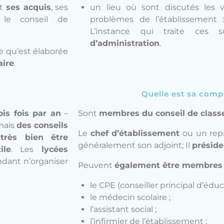
nt
ses acquis
, ses
un lieu où sont discutés les v
, le conseil de
problèmes de l’établissement :
L’instance qui traite ces s
d’administration
.
e qu’est élaborée
aire
.
Quelle est sa comp
is fois par an
–
Sont
membres du conseil de class
mais
des conseils
Le
chef d’établissement
ou un repr
très bien être
généralement son adjoint; Il
préside
ile
. Les
lycées
dant n’organiser
Peuvent
également être membres 
le CPE (conseiller principal d’édu
le médecin scolaire ;
l’assistant social ;
l’infirmier de l’établissement ;