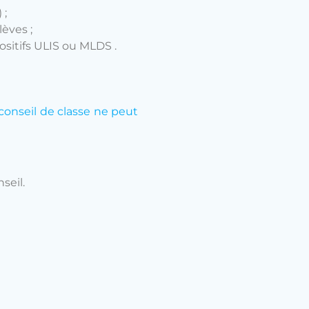
 ;
èves ;
sitifs ULIS ou MLDS .
conseil de classe ne peut
seil.