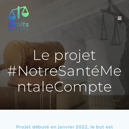
Le projet
#NotreSantéMe
ntaleCompte
Projet débuté en janvier 2022, le but est