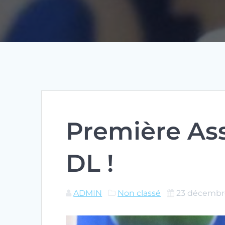
Première As
DL !
ADMIN
Non classé
23 décembr