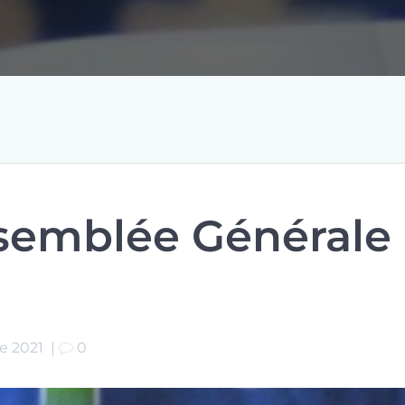
semblée Générale 
e 2021
|
0